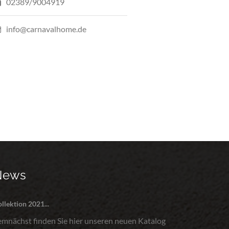
02389/9004919
info@carnavalhome.de
News
llektion 2021...
emnächst finden Sie hier unseren neuen Katalog